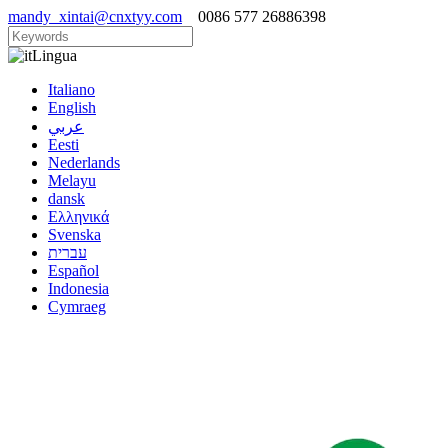
mandy_xintai@cnxtyy.com
0086 577 26886398
Lingua
Italiano
English
عربي
Eesti
Nederlands
Melayu
dansk
Ελληνικά
Svenska
עברית
Español
Indonesia
Cymraeg