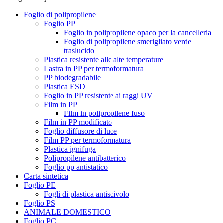
Foglio di polipropilene
Foglio PP
Foglio in polipropilene opaco per la cancelleria
Foglio di polipropilene smerigliato verde
traslucido
Plastica resistente alle alte temperature
Lastra in PP per termoformatura
PP biodegradabile
Plastica ESD
Foglio in PP resistente ai raggi UV
Film in PP
Film in polipropilene fuso
Film in PP modificato
Foglio diffusore di luce
Film PP per termoformatura
Plastica ignifuga
Polipropilene antibatterico
Foglio pp antistatico
Carta sintetica
Foglio PE
Fogli di plastica antiscivolo
Foglio PS
ANIMALE DOMESTICO
Foglio PC