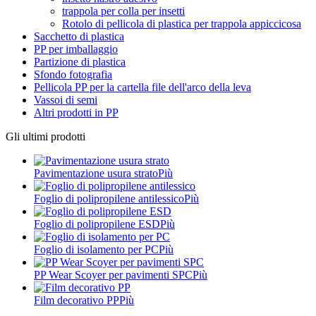
trappola per colla per insetti
Rotolo di pellicola di plastica per trappola appiccicosa
Sacchetto di plastica
PP per imballaggio
Partizione di plastica
Sfondo fotografia
Pellicola PP per la cartella file dell'arco della leva
Vassoi di semi
Altri prodotti in PP
Gli ultimi prodotti
Pavimentazione usura strato
Più
Foglio di polipropilene antilessico
Più
Foglio di polipropilene ESD
Più
Foglio di isolamento per PC
Più
PP Wear Scoyer per pavimenti SPC
Più
Film decorativo PP
Più