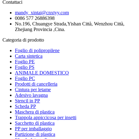
Contattaci
mandy_xintai@cnxtyy.com
0086 577 26886398
No.196, Chuangye Strada,Yishan Città, Wenzhou Città,
Zhejiang Provincia ,Cina.
Categoria di prodotto
Foglio di polipropilene
Carta sintetica
Foglio PE
Foglio PS
ANIMALE DOMESTICO
Foglio PC
Prodotti di cancelleria
Cintura per letame
Adesivo lavagna
Stencil in PP
Scheda PP
Maschera di plastica
Trappola appiccicosa per insetti
Sacchetto di plastica
PP per imballaggio
Partizione di plastica