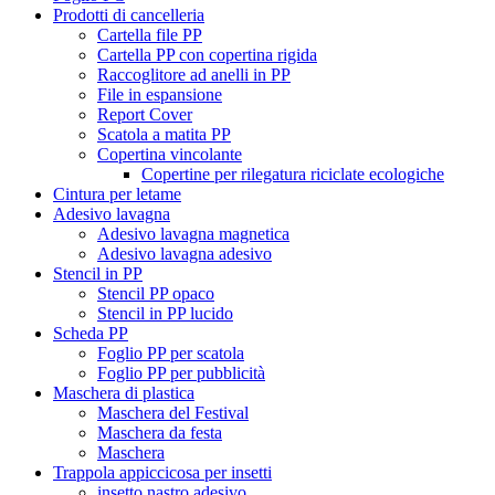
Prodotti di cancelleria
Cartella file PP
Cartella PP con copertina rigida
Raccoglitore ad anelli in PP
File in espansione
Report Cover
Scatola a matita PP
Copertina vincolante
Copertine per rilegatura riciclate ecologiche
Cintura per letame
Adesivo lavagna
Adesivo lavagna magnetica
Adesivo lavagna adesivo
Stencil in PP
Stencil PP opaco
Stencil in PP lucido
Scheda PP
Foglio PP per scatola
Foglio PP per pubblicità
Maschera di plastica
Maschera del Festival
Maschera da festa
Maschera
Trappola appiccicosa per insetti
insetto nastro adesivo