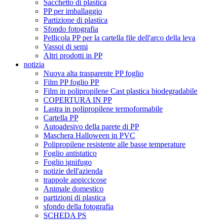
Sacchetto di plastica
PP per imballaggio
Partizione di plastica
Sfondo fotografia
Pellicola PP per la cartella file dell'arco della leva
Vassoi di semi
Altri prodotti in PP
notizia
Nuova alta trasparente PP foglio
Film PP foglio PP
Film in polipropilene Cast plastica biodegradabile
COPERTURA IN PP
Lastra in polipropilene termoformabile
Cartella PP
Autoadesivo della parete di PP
Maschera Halloween in PVC
Polipropilene resistente alle basse temperature
Foglio antistatico
Foglio ignifugo
notizie dell'azienda
trappole appiccicose
Animale domestico
partizioni di plastica
sfondo della fotografia
SCHEDA PS